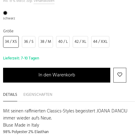
inkl. 19 % MwSt. zzgl.
Versandkosten
schwarz
Größe
34 / XS
36 / S
38 / M
40 / L
42 / XL
44 / XXL
Lieferzeit:
7-10 Tagen
In den Warenkorb
DETAILS
EIGENSCHAFTEN
Mit seinen raffinierten Classics-Styles begeistert JOANA DANCIU
immer wieder aufs Neue.
Bluse Made in Italy
98% Polyester 2% Elasthan