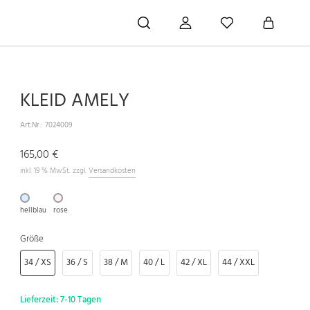
KLEID AMELY
Art.Nr.:
7024009
165,00 €
inkl. 19 % MwSt. zzgl.
Versandkosten
hellblau
rose
Größe
34 / XS
36 / S
38 / M
40 / L
42 / XL
44 / XXL
Lieferzeit:
7-10 Tagen