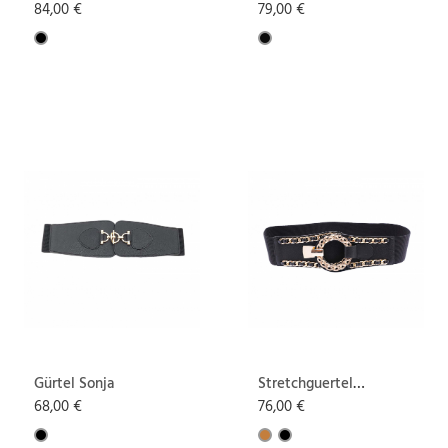
84,00 €
79,00 €
Gürtel Sonja
Stretchguertel
Carina
68,00 €
76,00 €