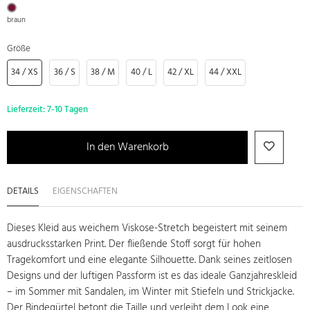
braun
Größe
34 / XS
36 / S
38 / M
40 / L
42 / XL
44 / XXL
Lieferzeit:
7-10 Tagen
In den Warenkorb
DETAILS
EIGENSCHAFTEN
Dieses Kleid aus weichem Viskose-Stretch begeistert mit seinem
ausdrucksstarken Print. Der fließende Stoff sorgt für hohen
Tragekomfort und eine elegante Silhouette. Dank seines zeitlosen
Designs und der luftigen Passform ist es das ideale Ganzjahreskleid
– im Sommer mit Sandalen, im Winter mit Stiefeln und Strickjacke.
Der Bindegürtel betont die Taille und verleiht dem Look eine