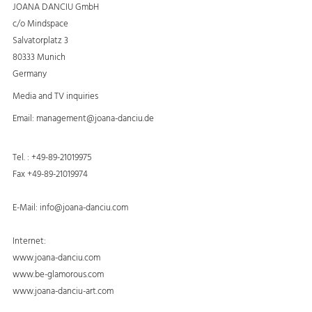
JOANA DANCIU GmbH
c/o Mindspace
Salvatorplatz 3
80333 Munich
Germany
Media and TV inquiries
Email:
management@joana-danciu.de
Tel. : +49-89-21019975
Fax +49-89-21019974
E-Mail: info@joana-danciu.com
Internet:
www.joana-danciu.com
www.be-glamorous.com
www.joana-danciu-art.com