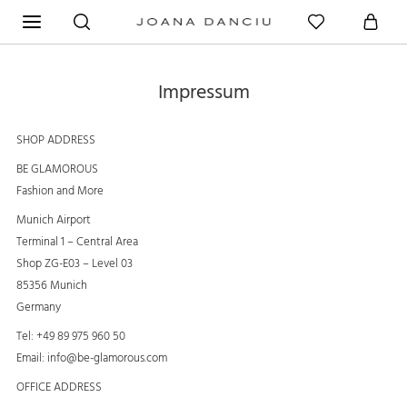
Impressum
SHOP ADDRESS
BE GLAMOROUS
Fashion and More
Munich Airport
Terminal 1 – Central Area
Shop ZG-E03 – Level 03
85356 Munich
Germany
Tel: +49 89 975 960 50
Email:
info@be-glamorous.com
OFFICE ADDRESS