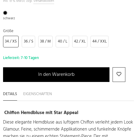
inkl. 19 % MwSt. zzgl.
Versandkosten
schwarz
Größe
34 / XS
36 / S
38 / M
40 / L
42 / XL
44 / XXL
Lieferzeit:
7-10 Tagen
In den Warenkorb
DETAILS
EIGENSCHAFTEN
Chiffon Hemdbluse mit Star Appeal
Diese elegante Hemdbluse aus luftigem Chiffon verleiht jedem Look
Glamour. Feine, schimmernde Applikationen und funkelnde Knöpfe
machen sie zu einem echten Statement-Piece. Der mit