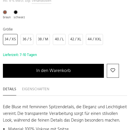
inkl. 19 % MwSt. zzgl.
Versandkosten
braun
schwarz
Größe
34 / XS
36 / S
38 / M
40 / L
42 / XL
44 / XXL
Lieferzeit:
7-10 Tagen
In den Warenkorb
DETAILS
EIGENSCHAFTEN
Edle Bluse mit femininen Spitzendetails, die Eleganz und Leichtigkeit
vereint. Die transparente Verarbeitung sorgt für einen stilvollen
Look, während die feinen Details das Design besonders machen.
Material: 100% Viskose mit Spitze