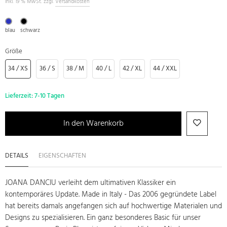
inkl. 19 % MwSt. zzgl.
Versandkosten
blau
schwarz
Größe
34 / XS
36 / S
38 / M
40 / L
42 / XL
44 / XXL
Lieferzeit:
7-10 Tagen
In den Warenkorb
DETAILS
EIGENSCHAFTEN
JOANA DANCIU verleiht dem ultimativen Klassiker ein
kontemporäres Update. Made in Italy - Das 2006 gegründete Label
hat bereits damals angefangen sich auf hochwertige Materialen und
Designs zu spezialisieren. Ein ganz besonderes Basic für unser