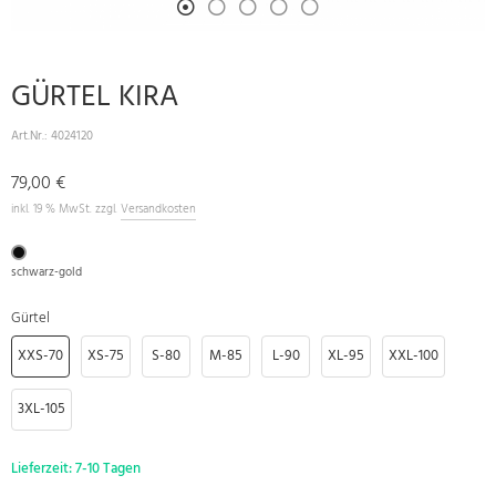
GÜRTEL KIRA
Art.Nr.:
4024120
79,00 €
inkl. 19 % MwSt. zzgl.
Versandkosten
schwarz-gold
Gürtel
XXS-70
XS-75
S-80
M-85
L-90
XL-95
XXL-100
3XL-105
Lieferzeit:
7-10 Tagen