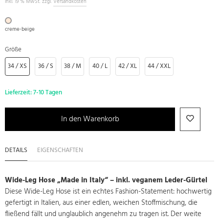
inkl. 19 % MwSt. zzgl.
Versandkosten
creme-beige
Größe
34 / XS
36 / S
38 / M
40 / L
42 / XL
44 / XXL
Lieferzeit:
7-10 Tagen
In den Warenkorb
DETAILS
EIGENSCHAFTEN
Wide-Leg Hose „Made in Italy“ – inkl. veganem Leder-Gürtel
Diese Wide-Leg Hose ist ein echtes Fashion-Statement: hochwertig
gefertigt in Italien, aus einer edlen, weichen Stoffmischung, die
fließend fällt und unglaublich angenehm zu tragen ist. Der weite