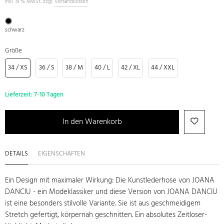
inkl. 19 % MwSt. zzgl.
Versandkosten
schwarz
Größe
34 / XS
36 / S
38 / M
40 / L
42 / XL
44 / XXL
Lieferzeit:
7-10 Tagen
In den Warenkorb
DETAILS
EIGENSCHAFTEN
Ein Design mit maximaler Wirkung: Die Kunstlederhose von JOANA
DANCIU - ein Modeklassiker und diese Version von JOANA DANCIU
ist eine besonders stilvolle Variante. Sie ist aus geschmeidigem
Stretch gefertigt, körpernah geschnitten. Ein absolutes Zeitloser-