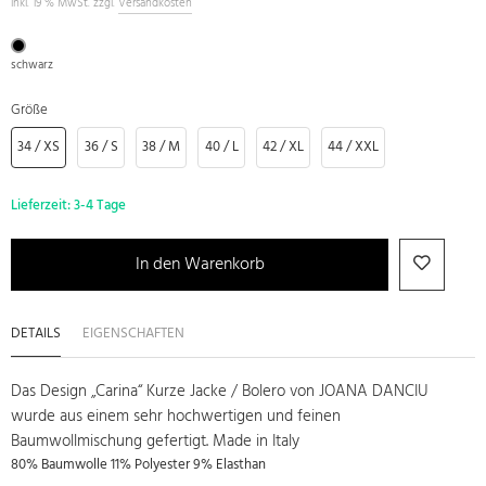
inkl. 19 % MwSt. zzgl.
Versandkosten
schwarz
Größe
34 / XS
36 / S
38 / M
40 / L
42 / XL
44 / XXL
Lieferzeit:
3-4 Tage
In den Warenkorb
DETAILS
EIGENSCHAFTEN
Das Design „Carina“ Kurze Jacke / Bolero von JOANA DANCIU
wurde aus einem sehr hochwertigen und feinen
Baumwollmischung gefertigt. Made in Italy
80% Baumwolle 11% Polyester 9% Elasthan