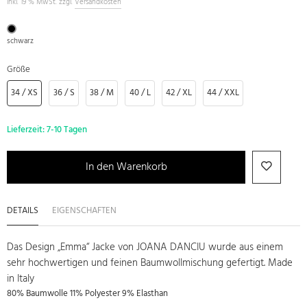
inkl. 19 % MwSt. zzgl.
Versandkosten
schwarz
Größe
34 / XS
36 / S
38 / M
40 / L
42 / XL
44 / XXL
Lieferzeit:
7-10 Tagen
In den Warenkorb
DETAILS
EIGENSCHAFTEN
Das Design „Emma“ Jacke von JOANA DANCIU wurde aus einem
sehr hochwertigen und feinen Baumwollmischung gefertigt. Made
in Italy
80% Baumwolle 11% Polyester 9% Elasthan