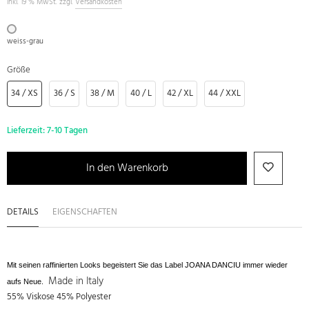
inkl. 19 % MwSt. zzgl.
Versandkosten
weiss-grau
Größe
34 / XS
36 / S
38 / M
40 / L
42 / XL
44 / XXL
Lieferzeit:
7-10 Tagen
In den Warenkorb
DETAILS
EIGENSCHAFTEN
Mit seinen raffinierten Looks begeistert Sie das Label JOANA DANCIU immer wieder
Made in Italy
aufs Neue.
55% Viskose 45% Polyester