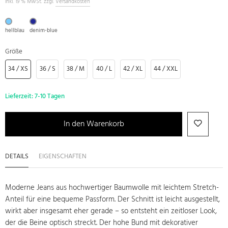
inkl. 19 % MwSt. zzgl.
Versandkosten
hellblau
denim-blue
Größe
34 / XS
36 / S
38 / M
40 / L
42 / XL
44 / XXL
Lieferzeit:
7-10 Tagen
In den Warenkorb
DETAILS
EIGENSCHAFTEN
Moderne Jeans aus hochwertiger Baumwolle mit leichtem Stretch-
Anteil für eine bequeme Passform. Der Schnitt ist leicht ausgestellt,
wirkt aber insgesamt eher gerade – so entsteht ein zeitloser Look,
der die Beine optisch streckt. Der hohe Bund mit dekorativer