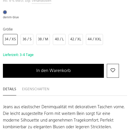
inkl. 19 % MwSt. zzgl.
Versandkosten
denim-blue
Größe
34 / XS
36 / S
38 / M
40 / L
42 / XL
44 / XXL
Lieferzeit:
3-4 Tage
In den Warenkorb
DETAILS
EIGENSCHAFTEN
Jeans aus elastischer Denimqualität mit dekorativen Taschen vorne.
Die leicht ausgestellte Form mit weitem Bein sorgt für eine
moderne Silhouette und angenehmen Tragekomfort. Perfekt
kombinierbar zu eleganten Blusen oder legeren Strickteilen.