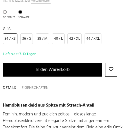
inkl. 19 % MwSt. zzgl.
Versandkosten
off-white
schwarz
Größe
34 / XS
36 / S
38 / M
40 / L
42 / XL
44 / XXL
Lieferzeit:
7-10 Tagen
In den Warenkorb
DETAILS
EIGENSCHAFTEN
Hemdblusenkleid aus Spitze mit Stretch-Anteil
Feminin, modern und zugleich zeitlos – dieses lange
Hemdblusenkleid vereint elegante Spitze mit angenehmem
Tragekomfort. Die feine Struktur verleiht dem Kleid eine edle Optik,