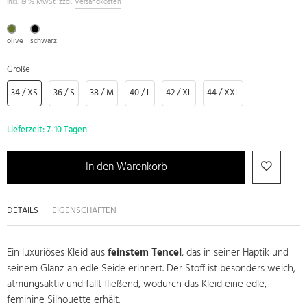
inkl. 19 % MwSt. zzgl.
Versandkosten
olive
schwarz
Größe
34 / XS
36 / S
38 / M
40 / L
42 / XL
44 / XXL
Lieferzeit:
7-10 Tagen
In den Warenkorb
DETAILS
EIGENSCHAFTEN
Ein luxuriöses Kleid aus
feinstem Tencel
, das in seiner Haptik und
seinem Glanz an edle Seide erinnert. Der Stoff ist besonders weich,
atmungsaktiv und fällt fließend, wodurch das Kleid eine edle,
feminine Silhouette erhält.