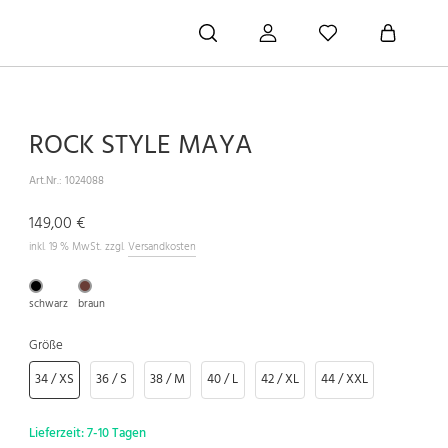
ROCK STYLE MAYA
Art.Nr.:
1024088
149,00 €
inkl. 19 % MwSt. zzgl.
Versandkosten
schwarz
braun
Größe
34 / XS
36 / S
38 / M
40 / L
42 / XL
44 / XXL
Lieferzeit:
7-10 Tagen