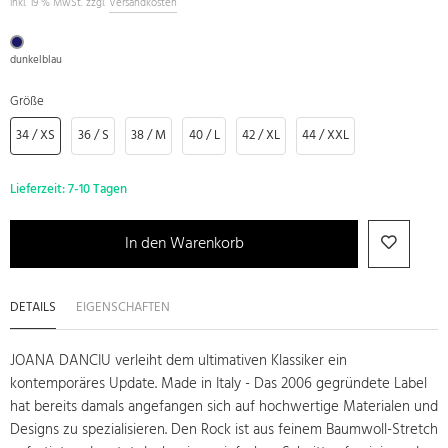
inkl. 19 % MwSt. zzgl.
Versandkosten
dunkelblau
Größe
34 / XS
36 / S
38 / M
40 / L
42 / XL
44 / XXL
Lieferzeit:
7-10 Tagen
In den Warenkorb
DETAILS
EIGENSCHAFTEN
JOANA DANCIU verleiht dem ultimativen Klassiker ein
kontemporäres Update. Made in Italy - Das 2006 gegründete Label
hat bereits damals angefangen sich auf hochwertige Materialen und
Designs zu spezialisieren. Den Rock ist aus feinem Baumwoll-Stretch