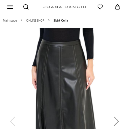
Main page
ONLINESHOP
Skirt Celia
Previous
Next