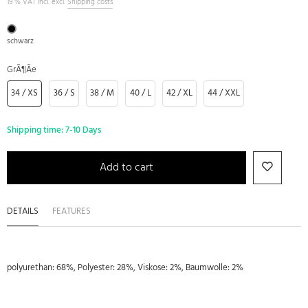
19 % VAT incl. excl.
Shipping costs
schwarz
GrÃ¶Ãe
34 / XS
36 / S
38 / M
40 / L
42 / XL
44 / XXL
Shipping time:
7-10 Days
Add to cart
DETAILS
FEATURES
polyurethan: 68%, Polyester: 28%, Viskose: 2%, Baumwolle: 2%