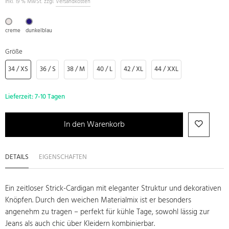
inkl. 19 % MwSt. zzgl.
Versandkosten
creme
dunkelblau
Größe
34 / XS
36 / S
38 / M
40 / L
42 / XL
44 / XXL
Lieferzeit:
7-10 Tagen
In den Warenkorb
DETAILS
EIGENSCHAFTEN
Ein zeitloser Strick-Cardigan mit eleganter Struktur und dekorativen
Knöpfen. Durch den weichen Materialmix ist er besonders
angenehm zu tragen – perfekt für kühle Tage, sowohl lässig zur
Jeans als auch chic über Kleidern kombinierbar.