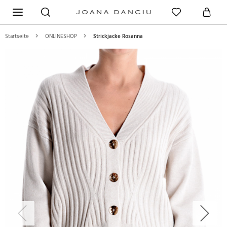
Startseite
ONLINESHOP
Strickjacke Rosanna
Previous
Next