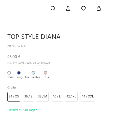
TOP STYLE DIANA
Art.Nr.:
1024043
98,00 €
inkl. 19 % MwSt. zzgl.
Versandkosten
weiss
navy-blue
hellblau
rose
Größe
34 / XS
36 / S
38 / M
40 / L
42 / XL
44 / XXL
Lieferzeit:
7-10 Tagen