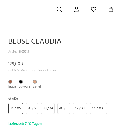
BLUSE CLAUDIA
Art.Nr.:
2025219
129,00 €
inkl. 19 % MwSt. zzgl.
Versandkosten
braun
schwarz
camel
Größe
34 / XS
36 / S
38 / M
40 / L
42 / XL
44 / XXL
Lieferzeit:
7-10 Tagen