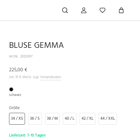
BLUSE GEMMA
Art.Nr.:
2025097
225,00 €
inkl. 19 % MwSt. zzgl.
Versandkosten
schwarz
Größe
34 / XS
36 / S
38 / M
40 / L
42 / XL
44 / XXL
Lieferzeit:
7-10 Tagen