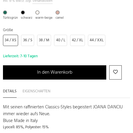
inkl. 19 % MwSt. zzgl.
Versandkosten
Türkisgrün
schwarz
warm-beige
camel
Größe
34 / XS
36 / S
38 / M
40 / L
42 / XL
44 / XXL
Lieferzeit:
7-10 Tagen
In den Warenkorb
DETAILS
EIGENSCHAFTEN
Mit seinen raffinierten Classics-Styles begeistert JOANA DANCIU
immer wieder aufs Neue.
Bluse Made in Italy
Lyocell: 85%, Polyester: 15%