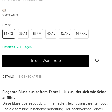
inkl. 19 % MwSt. zzgl.
Versandkosten
creme-white
Größe
34 / XS
36 / S
38 / M
40 / L
42 / XL
44 / XXL
Lieferzeit:
7-10 Tagen
In den Warenkorb
DETAILS
EIGENSCHAFTEN
Elegante Bluse aus softem Tencel – Luxus, der sich wie Seide
anfühlt
Diese Bluse überzeugt durch ihren edlen, leicht transparenten Look
und die feminine Rüschenverarbeitung. Der hochwertige Tencel-