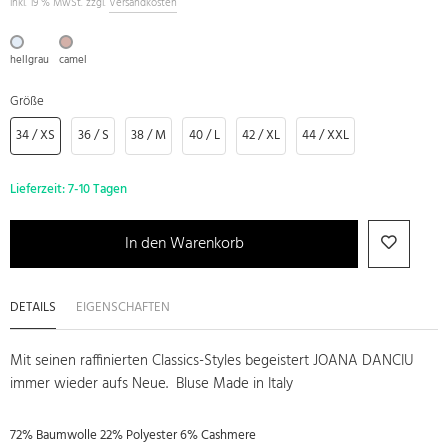
inkl. 19 % MwSt. zzgl.
Versandkosten
hellgrau
camel
Größe
34 / XS
36 / S
38 / M
40 / L
42 / XL
44 / XXL
Lieferzeit:
7-10 Tagen
In den Warenkorb
DETAILS
EIGENSCHAFTEN
Mit seinen raffinierten Classics-Styles begeistert JOANA DANCIU
immer wieder aufs Neue. Bluse Made in Italy
72% Baumwolle 22% Polyester 6% Cashmere