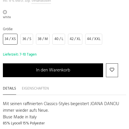
inkl. 19 % MwSt. zzgl.
Versandkosten
white
Größe
34 / XS
36 / S
38 / M
40 / L
42 / XL
44 / XXL
Lieferzeit:
7-10 Tagen
In den Warenkorb
DETAILS
EIGENSCHAFTEN
Mit seinen raffinierten Classics-Styles begeistert JOANA DANCIU
immer wieder aufs Neue.
Bluse Made in Italy
85% Lyocell 15% Polyester