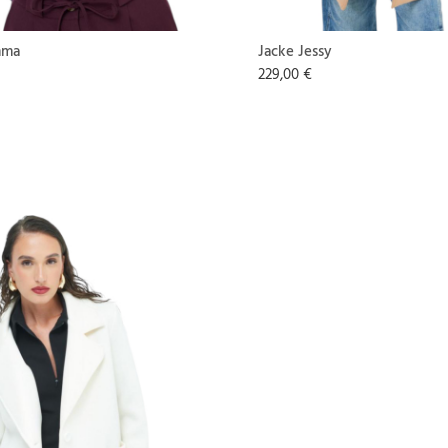
mma
Jacke Jessy
229,00 €