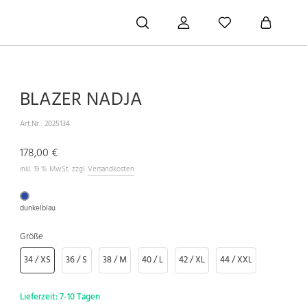
BLAZER NADJA
Art.Nr.:
2025134
178,00 €
inkl. 19 % MwSt. zzgl.
Versandkosten
dunkelblau
Größe
34 / XS
36 / S
38 / M
40 / L
42 / XL
44 / XXL
Lieferzeit:
7-10 Tagen