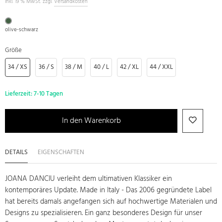
inkl. 19 % MwSt. zzgl.
Versandkosten
olive-schwarz
Größe
34 / XS
36 / S
38 / M
40 / L
42 / XL
44 / XXL
Lieferzeit:
7-10 Tagen
In den Warenkorb
DETAILS
EIGENSCHAFTEN
JOANA DANCIU verleiht dem ultimativen Klassiker ein
kontemporäres Update. Made in Italy - Das 2006 gegründete Label
hat bereits damals angefangen sich auf hochwertige Materialen und
Designs zu spezialisieren. Ein ganz besonderes Design für unser