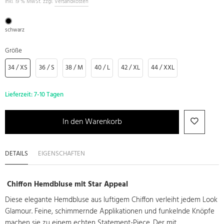
inkl. 19 % MwSt. zzgl.
Versandkosten
schwarz
Größe
34 / XS
36 / S
38 / M
40 / L
42 / XL
44 / XXL
Lieferzeit:
7-10 Tagen
In den Warenkorb
DETAILS
EIGENSCHAFTEN
Chiffon Hemdbluse mit Star Appeal
Diese elegante Hemdbluse aus luftigem Chiffon verleiht jedem Look
Glamour. Feine, schimmernde Applikationen und funkelnde Knöpfe
machen sie zu einem echten Statement-Piece. Der mit