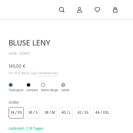
BLUSE LENY
Art.Nr.:
1024017
149,00 €
inkl. 19 % MwSt. zzgl.
Versandkosten
Türkisgrün
schwarz
warm-beige
camel
Größe
34 / XS
36 / S
38 / M
40 / L
42 / XL
44 / XXL
Lieferzeit:
7-10 Tagen