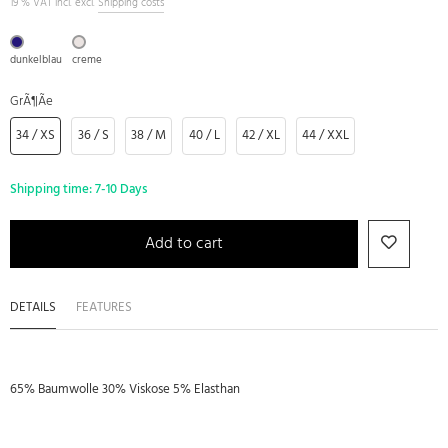
19 % VAT incl. excl.
Shipping costs
dunkelblau
creme
GrÃ¶Ãe
34 / XS
36 / S
38 / M
40 / L
42 / XL
44 / XXL
Shipping time:
7-10 Days
Add to cart
DETAILS
FEATURES
65% Baumwolle 30% Viskose 5% Elasthan