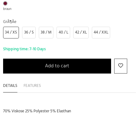
braun
GrÃ¶Ãe
34 / XS
36 / S
38 / M
40 / L
42 / XL
44 / XXL
Shipping time:
7-10 Days
Add to cart
DETAILS
FEATURES
70% Viskose 25% Polyester 5% Elasthan