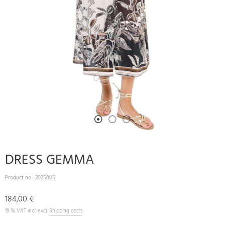
DRESS GEMMA
Product no.:
2025005
184,00 €
19 % VAT incl. excl.
Shipping costs