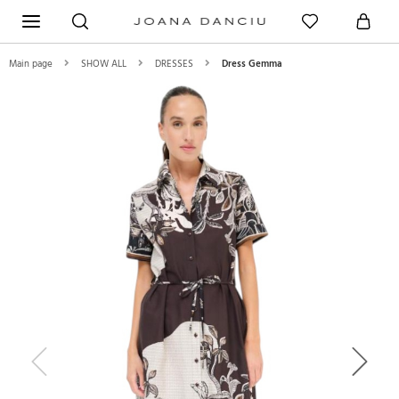
Main page
SHOW ALL
DRESSES
Dress Gemma
Previous
Next