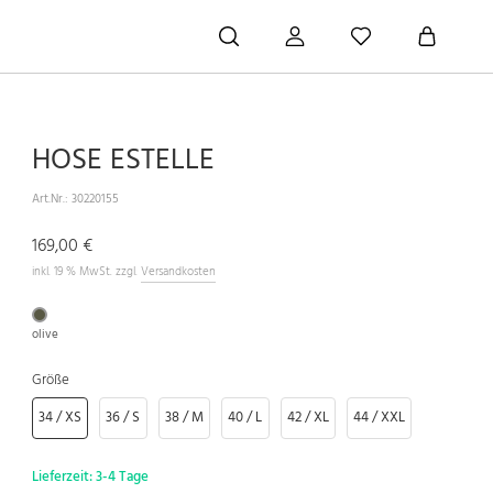
HOSE ESTELLE
Art.Nr.:
30220155
169,00 €
inkl. 19 % MwSt. zzgl.
Versandkosten
olive
Größe
34 / XS
36 / S
38 / M
40 / L
42 / XL
44 / XXL
Lieferzeit:
3-4 Tage