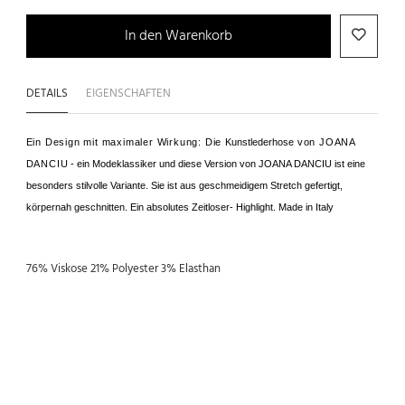
In den Warenkorb
DETAILS
EIGENSCHAFTEN
Ein Design mit maximaler Wirkung: Die
Kunstlederhose
von JOANA
DANCIU
- ein Modeklassiker und diese Version von JOANA DANCIU ist eine
besonders stilvolle Variante. Sie ist aus geschmeidigem Stretch gefertigt,
körpernah geschnitten. Ein absolutes Zeitloser- Highlight. Made in Italy
76% Viskose 21% Polyester 3% Elasthan