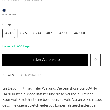
inkl. 19 % MwSt. zzgl.
Versandkosten
denim-blue
Größe
34 / XS
36 / S
38 / M
40 / L
42 / XL
44 / XXL
Lieferzeit:
7-10 Tagen
In den Warenkorb
DETAILS
EIGENSCHAFTEN
Ein Design mit maximaler Wirkung: Die Jeanshose von JOANA
DANCIU ist ein Modeklassiker und diese Version aus feiner
Baumwoll-Stretch ist eine besonders stilvolle Variante. Sie ist aus
geschmeidigem Stretch gefertigt, körpernah geschnitten. Ein