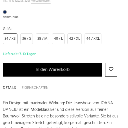
inkl. 19 % MwSt. zzgl.
Versandkosten
denim-blue
Größe
34 / XS
36 / S
38 / M
40 / L
42 / XL
44 / XXL
Lieferzeit:
7-10 Tagen
In den Warenkorb
DETAILS
EIGENSCHAFTEN
Ein Design mit maximaler Wirkung: Die Jeanshose von JOANA
DANCIU ist ein Modeklassiker und diese Version aus feiner
Baumwoll-Stretch ist eine besonders stilvolle Variante. Sie ist aus
geschmeidigem Stretch gefertigt, körpernah geschnitten. Ein