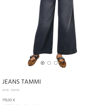
JEANS TAMMI
Art.Nr.:
2025195
179,00 €