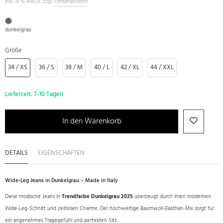
inkl. 19 % MwSt. zzgl.
Versandkosten
dunkelgrau
Größe
34 / XS
36 / S
38 / M
40 / L
42 / XL
44 / XXL
Lieferzeit:
7-10 Tagen
In den Warenkorb
DETAILS
EIGENSCHAFTEN
Wide-Leg Jeans in Dunkelgrau – Made in Italy
Diese modische Jeans in
Trendfarbe Dunkelgrau 2025
überzeugt durch ihren modernen
Wide-Leg-Schnitt und zeitlosen Charme. Der hochwertige Baumwoll-Elasthan-Mix sorgt für
ein angenehmes Tragegefühl und perfekten Sitz.