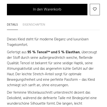
In den Warenkorb
DETAILS
EIGENSCHAFTEN
Dieses Kleid steht für moderne Eleganz und luxuriösen
Tragekomfort.
Gefertigt aus
95 % Tencel™ und 5 % Elasthan
, überzeugt
der Stoff durch seine außergewöhnlich weiche, fließende
Qualität. Tencel ist bekannt für seine seidige Haptik, seine
Atmungsaktivität und das angenehm kühle Gefühl auf der
Haut. Der leichte Stretch-Anteil sorgt für optimale
Bewegungsfreiheit und eine perfekte Passform – das Kleid
schmiegt sich sanft an, ohne einzuengen.
Der feminine Wickelausschnitt unterstreicht dezent das
Dekolleté, während die definierte Taille mit Bindegürtel eine
wunderschöne Silhouette formt. Die langen, leicht