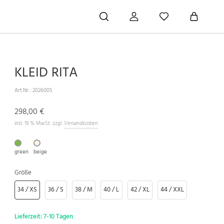
KLEID RITA
Art.Nr.:
2026005
298,00 €
inkl. 19 % MwSt. zzgl.
Versandkosten
green
beige
Größe
34 / XS
36 / S
38 / M
40 / L
42 / XL
44 / XXL
Lieferzeit:
7-10 Tagen