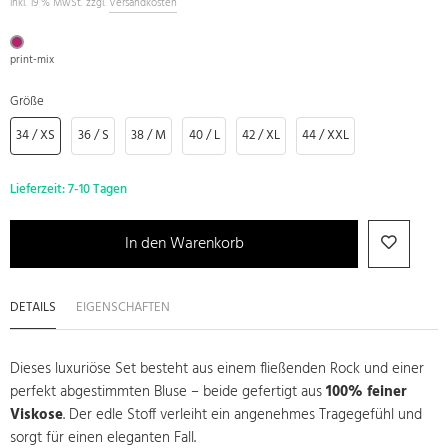
inkl. 19 % MwSt. zzgl.
Versandkosten
print-mix
Größe
34 / XS
36 / S
38 / M
40 / L
42 / XL
44 / XXL
Lieferzeit:
7-10 Tagen
In den Warenkorb
DETAILS
EIGENSCHAFTEN
Dieses luxuriöse Set besteht aus einem fließenden Rock und einer
perfekt abgestimmten Bluse – beide gefertigt aus
100% feiner
Viskose
. Der edle Stoff verleiht ein angenehmes Tragegefühl und
sorgt für einen eleganten Fall.