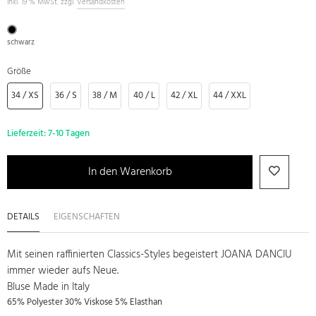
inkl. 19 % MwSt. zzgl.
Versandkosten
schwarz
Größe
34 / XS
36 / S
38 / M
40 / L
42 / XL
44 / XXL
Lieferzeit:
7-10 Tagen
In den Warenkorb
DETAILS
EIGENSCHAFTEN
Mit seinen raffinierten Classics-Styles begeistert JOANA DANCIU
immer wieder aufs Neue.
Bluse Made in Italy
65% Polyester 30% Viskose 5% Elasthan