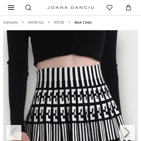
Startseite
SHOW ALL
RÖCKE
Rock Cindy
Previous
Next