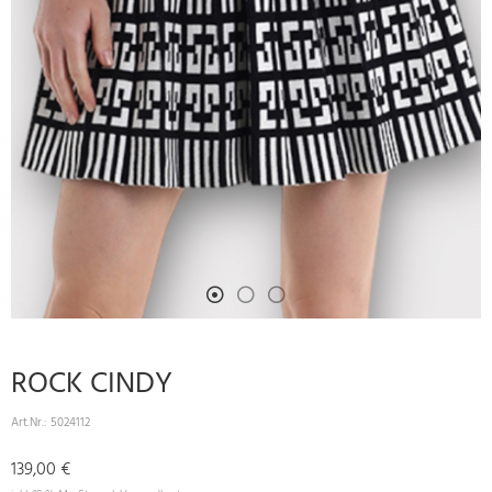
ROCK CINDY
Art.Nr.:
5024112
139,00 €