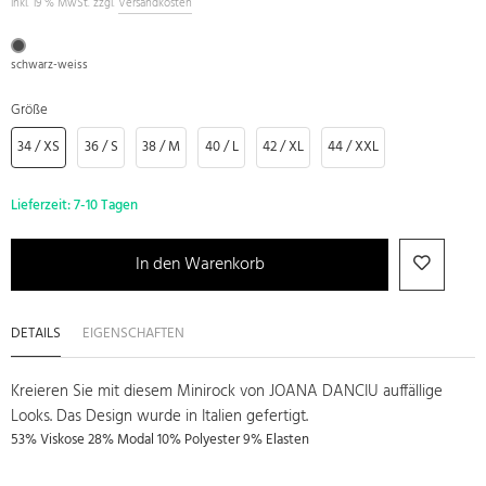
inkl. 19 % MwSt. zzgl.
Versandkosten
schwarz-weiss
Größe
34 / XS
36 / S
38 / M
40 / L
42 / XL
44 / XXL
Lieferzeit:
7-10 Tagen
In den Warenkorb
DETAILS
EIGENSCHAFTEN
Kreieren Sie mit diesem Minirock von JOANA DANCIU auffällige
Looks. Das Design wurde in Italien gefertigt.
53% Viskose 28% Modal 10% Polyester 9% Elasten