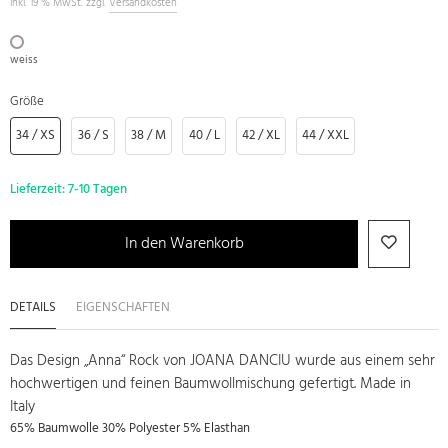
inkl. 19 % MwSt. zzgl.
Versandkosten
weiss
Größe
34 / XS
36 / S
38 / M
40 / L
42 / XL
44 / XXL
Lieferzeit:
7-10 Tagen
In den Warenkorb
DETAILS
EIGENSCHAFTEN
Das Design „Anna“ Rock von JOANA DANCIU wurde aus einem sehr
hochwertigen und feinen Baumwollmischung gefertigt. Made in
Italy
65% Baumwolle 30% Polyester 5% Elasthan