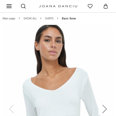
Main page
SHOW ALL
SHIRTS
Basic Xena
Previous
Next