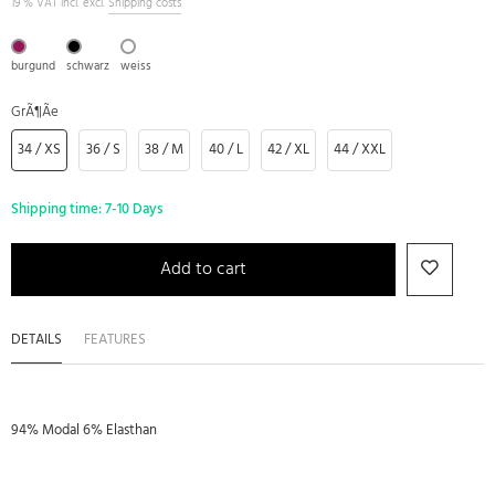
19 % VAT incl. excl.
Shipping costs
burgund
schwarz
weiss
GrÃ¶Ãe
34 / XS
36 / S
38 / M
40 / L
42 / XL
44 / XXL
Shipping time:
7-10 Days
Add to cart
DETAILS
FEATURES
94% Modal 6% Elasthan