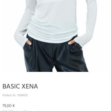
BASIC XENA
Product no.:
10240123
79,00 €