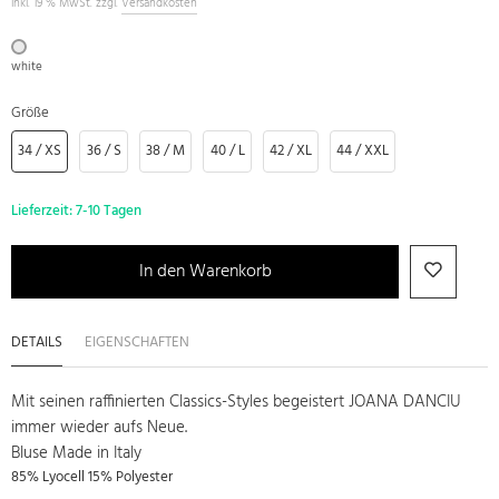
inkl. 19 % MwSt. zzgl.
Versandkosten
white
Größe
34 / XS
36 / S
38 / M
40 / L
42 / XL
44 / XXL
Lieferzeit:
7-10 Tagen
In den Warenkorb
DETAILS
EIGENSCHAFTEN
Mit seinen raffinierten Classics-Styles begeistert JOANA DANCIU
immer wieder aufs Neue.
Bluse Made in Italy
85% Lyocell 15% Polyester