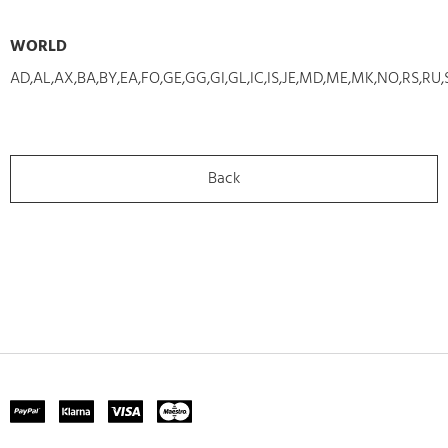
WORLD
AD,AL,AX,BA,BY,EA,FO,GE,GG,GI,GL,IC,IS,JE,MD,ME,MK,NO,RS,RU
Back