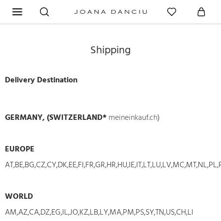
Shipping
Delivery Destination
GERMANY, (SWITZERLAND*
meineinkauf.ch
)
EUROPE
AT,BE,BG,CZ,CY,DK,EE,FI,FR,GR,HR,HU,IE,IT,LT,LU,LV,MC,MT,NL,PL,P
WORLD
AM,AZ,CA,DZ,EG,IL,JO,KZ,LB,LY,MA,PM,PS,SY,TN,US,CH,LI