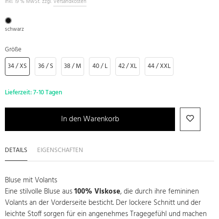
inkl. 19 % MwSt. zzgl.
Versandkosten
schwarz
Größe
34 / XS
36 / S
38 / M
40 / L
42 / XL
44 / XXL
Lieferzeit:
7-10 Tagen
In den Warenkorb
DETAILS
EIGENSCHAFTEN
Bluse mit Volants
Eine stilvolle Bluse aus
100% Viskose
, die durch ihre femininen
Volants an der Vorderseite besticht. Der lockere Schnitt und der
leichte Stoff sorgen für ein angenehmes Tragegefühl und machen