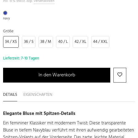
inkl. 19 % MwSt. zzgl.
Versandkosten
navy
Größe
34 / XS
36 / S
38 / M
40 / L
42 / XL
44 / XXL
Lieferzeit:
7-10 Tagen
In den Warenkorb
DETAILS
EIGENSCHAFTEN
Elegante Bluse mit Spitzen-Details
Ein femininer Klassiker mit modernem Twist: Diese transparente
Bluse in tiefem Navyblau verführt mit ihren aufwendig gearbeiteten
Spitzen-Volants auf der Vorderseite. Das zarte, leichte Material