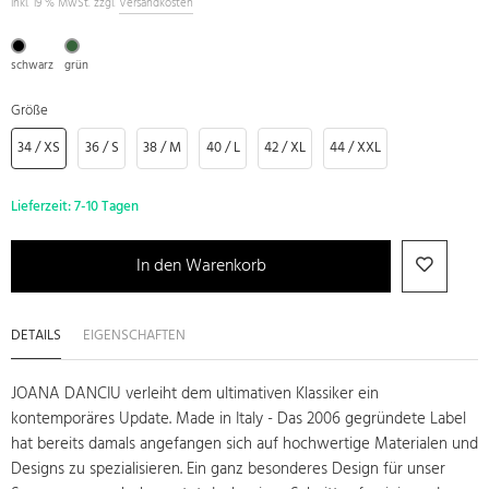
inkl. 19 % MwSt. zzgl.
Versandkosten
schwarz
grün
Größe
34 / XS
36 / S
38 / M
40 / L
42 / XL
44 / XXL
Lieferzeit:
7-10 Tagen
In den Warenkorb
DETAILS
EIGENSCHAFTEN
JOANA DANCIU verleiht dem ultimativen Klassiker ein
kontemporäres Update. Made in Italy - Das 2006 gegründete Label
hat bereits damals angefangen sich auf hochwertige Materialen und
Designs zu spezialisieren. Ein ganz besonderes Design für unser